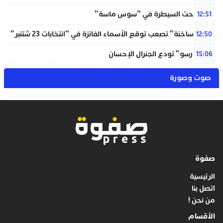
حريق تحت السيطرة في “سوس ماسة”
12:51
“دوائر ساخنة” تصعب توقع الأسماء الفائزة في “انتخابات 23 شتنبر”
12:50
“المينورسو” تودع الجنرال الإحسان
15:06
صوت وصورة
صفوة
الرئيسية
اتصل بنا
من نحن !
الأقسام