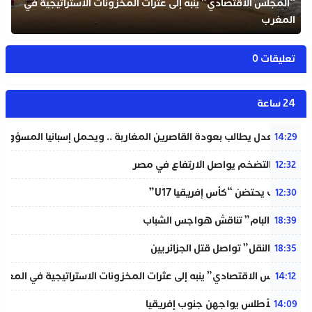
“المجلس الاقتصادي” ينبه إلى عثرات المخزونات الاستراتيجية في
المغرب
تعليقات 0
24 ساعة
وزير العدل يطالب بعودة القاصرين المغاربة .. ويحمل إسبانيا المسؤولية
14:29
معدل التضخم يواصل الارتفاع في مصر
12:32
المغرب يحتضن “كأس إفريقيا U17”
12:30
شبيبة “البام” تناقش هواجس الشباب
18:39
“خردة النقل” تواصل قتل الجزائريين
18:35
“المجلس الاقتصادي” ينبه إلى عثرات المخزونات الاستراتيجية في المغر
14:12
لبؤات الأطلس يواجهن جنوب إفريقيا
14:09