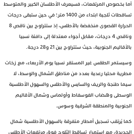
أما بخصوص المرتفعات، فسيعرف الأطلسان الكبير والمتوسط
تساقطات ثلجية ابتداء من 1400 متر؛ في حين ستبقى درجات
الحرارة القصوى منخفضة بالأطلس، إذ ستتراوح بين ناقص 8
وناقص 4 درجات، مقابل أجواء معتدلة إلى دافئة نسبيا
بالأقاليم الجنوبية، حيث ستتراوح بين 21 و28 درجة.
وسيستمر الطقس غير المستقر نسبيا يوم الأربعاء، مع زخات
مطرية محليا رعدية بعدد من مناطق الشمال والوسط، لا
سيما طنجة والريف والسايس والأطلس والسهول الأطلسية
الوسطى وهضاب الفوسفاط وأولماس وشمال الأقاليم
الجنوبية والمنطقة الشرقية وسوس.
كما يُرتقب تسجيل أمطار متفرقة بالسهول الأطلسية شمال
الجديدة، مع استمرار تساقط الثلوج فوق مرتفعات الأطلس