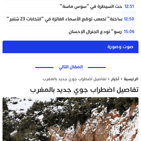
حريق تحت السيطرة في “سوس ماسة”
12:51
“دوائر ساخنة” تصعب توقع الأسماء الفائزة في “انتخابات 23 شتنبر”
12:50
“المينورسو” تودع الجنرال الإحسان
15:06
صوت وصورة
المقال التالي
الرئيسية
أخبار
تفاصيل اضطراب جوي جديد بالمغرب
تفاصيل اضطراب جوي جديد بالمغرب