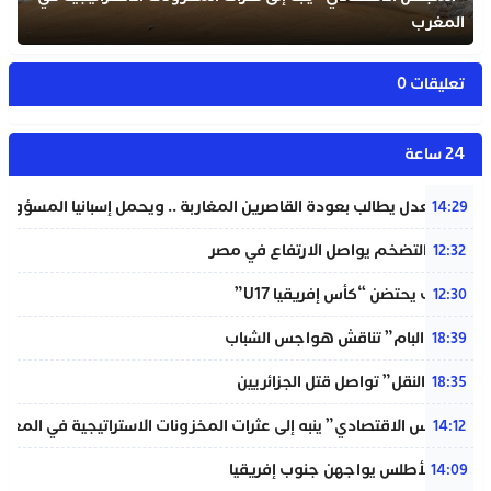
المغرب
تعليقات 0
24 ساعة
وزير العدل يطالب بعودة القاصرين المغاربة .. ويحمل إسبانيا المسؤولية
14:29
معدل التضخم يواصل الارتفاع في مصر
12:32
المغرب يحتضن “كأس إفريقيا U17”
12:30
شبيبة “البام” تناقش هواجس الشباب
18:39
“خردة النقل” تواصل قتل الجزائريين
18:35
“المجلس الاقتصادي” ينبه إلى عثرات المخزونات الاستراتيجية في المغر
14:12
لبؤات الأطلس يواجهن جنوب إفريقيا
14:09