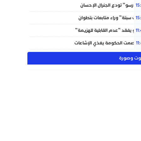
ينورسو” تودع الجنرال الإحسان
15
اث سبتة” وراء متابعات بتطوان
15
نتينو يفقد “عدم القابلية للهزيمة”
11
لي: صمت الحكومة يغذي الإشاعات
11
ت وصورة