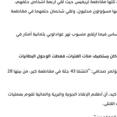
طعة كير الأكثر تضررا؛ إذ سجّلت 43 قتيلا، تلتها مقاطعة تريفيس حيث لقي أربعة أشخاص حتفهم،
دمها مسؤولون محليون. ولقي شخصان حتفهما في مقاطعة
ساس فيما ارتفع منسوب نهر غوادلوبي بثمانية أمتار في
ن يستضيف مئات الفتيات، فغطت الوحول البطانيات
وقال قائد شرطة المنطقة المنكوبة، لاري ليثا، في مؤتمر صحافي: “انتشلنا 43 جثة في مقاطعة كير، من بينها 28
د، أن أطقم الإنقاذ الجوية والبرية والمائية تقوم بعمليات
القتلى.