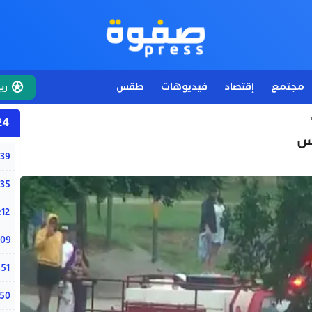
مجتمع
إقتصاد
فيديوهات
طقس
ري
24 ساع
اس
شبي
:39
“خرد
:35
“الم
:12
لبؤا
:09
حري
:51
“دوا
:50