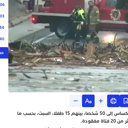
“الم
:06
“أحد
:03
إنفا
:44
بنع
:40
صو
ارتفعت حصيلة قتلى الفيضانات المدمّرة في وسط تكساس إلى 50 شخصا، بينهم 15 طفلا، السبت، بحسب ما
فقودة.