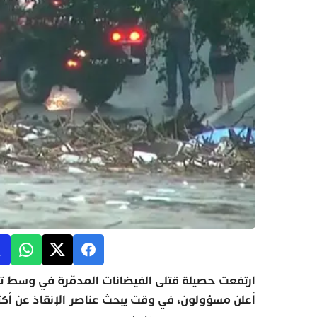
أعلن مسؤولون، في وقت يبحث عناصر الإنقاذ عن أكثر من 20 فتاة م