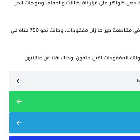
ية جعل ظواهر على غرار الفيضانات والجفاف وموجات الحر
وأفاد ليثا، السبت، بأن 27 طفلة من “مخيم ميستك” في مقاطعة كير ما زلن مفقودات. وكانت نحو 750 فتاة في
ولئك المفقودات لقين حتفهن، وذلك نقلا عن عائلاتهن.