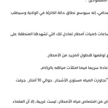
المفقودين”.
افي، إنه سيوسع نطاق حالة الكارثة في الولاية وسيطلب
عات كميات أمطار تعادل تلك التي تشهدها المنطقة على
 توقعها هطول المزيد من الأمطار.
عادة سريعا فيما امتلأت مياهه بالركام.
وقال أحد السكان ويدعى جيراردو مارتينيز (61 عاما): “تجاوزت المياه مستوى الأشجار. حوالي 10 أمتار. جرفت
 من امتصاص مياه الأمطار، ليست غريبة، إلا أن العلماء