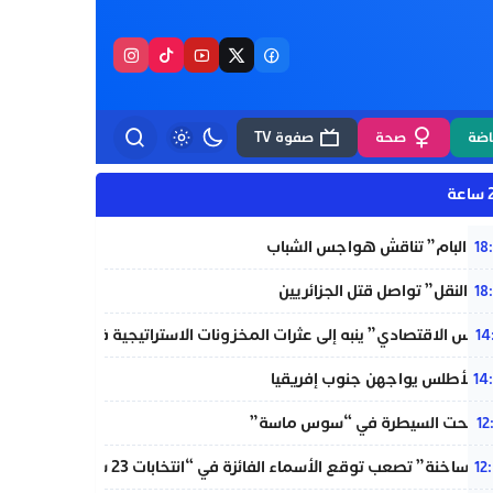
اضة
صحة
صفوة TV
ة
بة “البام” تناقش هواجس الشباب
18
ة النقل” تواصل قتل الجزائريين
18
جلس الاقتصادي” ينبه إلى عثرات المخزونات الاستراتيجية في المغرب
14
ت الأطلس يواجهن جنوب إفريقيا
14
ق تحت السيطرة في “سوس ماسة”
12
ئر ساخنة” تصعب توقع الأسماء الفائزة في “انتخابات 23 شتنبر”
12