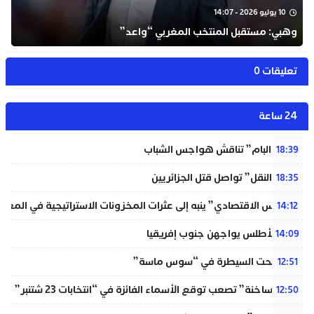
10 يوليو 2026 - 14:07
وهبي: مستقبل المنتخب المغربي “واعد”
تعليقات 0
24 ساعة
شبيبة “البام” تناقش هواجس الشباب
18:39
“خردة النقل” تواصل قتل الجزائريين
18:35
“المجلس الاقتصادي” ينبه إلى عثرات المخزونات الاستراتيجية في المغر
14:12
لبؤات الأطلس يواجهن جنوب إفريقيا
14:09
حريق تحت السيطرة في “سوس ماسة”
12:51
“دوائر ساخنة” تصعب توقع الأسماء الفائزة في “انتخابات 23 شتنبر”
12:50