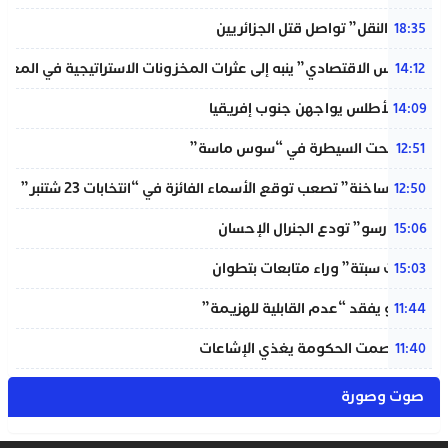
“خردة النقل” تواصل قتل الجزائريين
18:35
“المجلس الاقتصادي” ينبه إلى عثرات المخزونات الاستراتيجية في المغر
14:12
لبؤات الأطلس يواجهن جنوب إفريقيا
14:09
حريق تحت السيطرة في “سوس ماسة”
12:51
“دوائر ساخنة” تصعب توقع الأسماء الفائزة في “انتخابات 23 شتنبر”
12:50
“المينورسو” تودع الجنرال الإحسان
15:06
“أحداث سبتة” وراء متابعات بتطوان
15:03
إنفانتينو يفقد “عدم القابلية للهزيمة”
11:44
بنعلي: صمت الحكومة يغذي الإشاعات
11:40
صوت وصورة