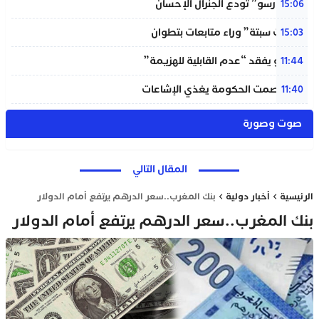
“المينورسو” تودع الجنرال الإحسان
15:06
“أحداث سبتة” وراء متابعات بتطوان
15:03
إنفانتينو يفقد “عدم القابلية للهزيمة”
11:44
بنعلي: صمت الحكومة يغذي الإشاعات
11:40
صوت وصورة
المقال التالي
الرئيسية
أخبار دولية
بنك المغرب..سعر الدرهم يرتفع أمام الدولار
بنك المغرب..سعر الدرهم يرتفع أمام الدولار