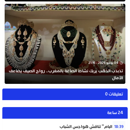
04 يوليو 2026 - 21:16
تذبذب الذهب يربك نشاط الصاغة بالمغرب.. رواج الصيف يضاعف
الآمال
تعليقات 0
24 ساعة
شبيبة “البام” تناقش هواجس الشباب
18:39