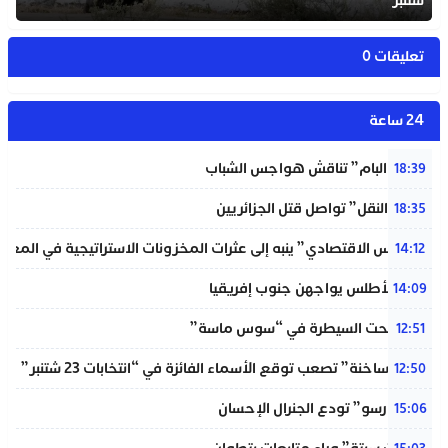
شتنبر”
تعليقات 0
24 ساعة
شبيبة “البام” تناقش هواجس الشباب
18:39
“خردة النقل” تواصل قتل الجزائريين
18:35
“المجلس الاقتصادي” ينبه إلى عثرات المخزونات الاستراتيجية في المغر
14:12
لبؤات الأطلس يواجهن جنوب إفريقيا
14:09
حريق تحت السيطرة في “سوس ماسة”
12:51
“دوائر ساخنة” تصعب توقع الأسماء الفائزة في “انتخابات 23 شتنبر”
12:50
“المينورسو” تودع الجنرال الإحسان
15:06