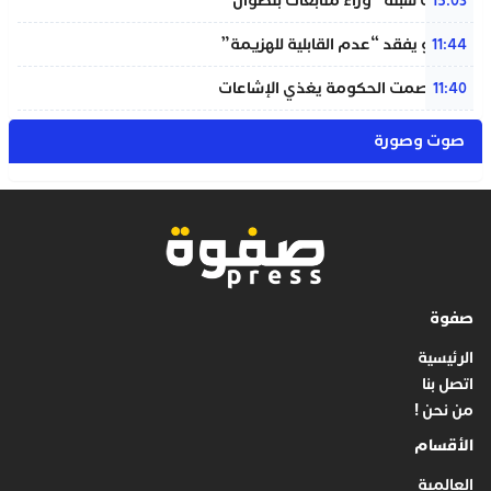
“أحداث سبتة” وراء متابعات بتطوان
15:03
إنفانتينو يفقد “عدم القابلية للهزيمة”
11:44
بنعلي: صمت الحكومة يغذي الإشاعات
11:40
صوت وصورة
صفوة
الرئيسية
اتصل بنا
من نحن !
الأقسام
العالمية