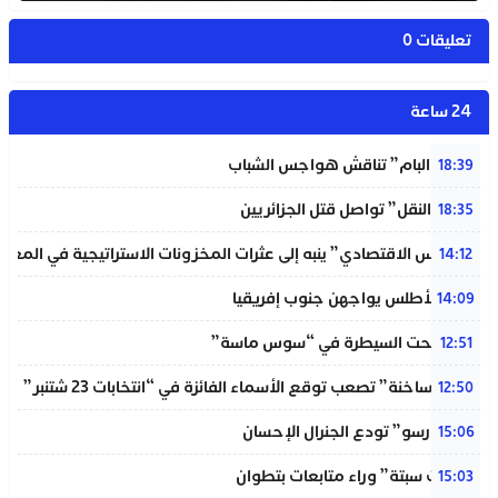
تعليقات 0
24 ساعة
شبيبة “البام” تناقش هواجس الشباب
18:39
“خردة النقل” تواصل قتل الجزائريين
18:35
“المجلس الاقتصادي” ينبه إلى عثرات المخزونات الاستراتيجية في المغر
14:12
لبؤات الأطلس يواجهن جنوب إفريقيا
14:09
حريق تحت السيطرة في “سوس ماسة”
12:51
“دوائر ساخنة” تصعب توقع الأسماء الفائزة في “انتخابات 23 شتنبر”
12:50
“المينورسو” تودع الجنرال الإحسان
15:06
“أحداث سبتة” وراء متابعات بتطوان
15:03