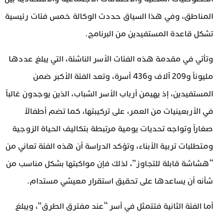
المناطق، وفي هذا السياق حددت الوكالة خمس فئات رئيسية
تشكل قاعدة المستفيدين من البرنامج.
وتأتي في مقدمة هذه الفئات الأسر الناشئة، التي يبلغ عددها
مليوناً و209 آلاف و436 أسرة، وتعد الفئة الأكبر ضمن
المستفيدين، إذ يهيمن أرباب الأسر الشباب، الذين يوجدون غالباً
في الأربعينيات من العمر، على تركيبتها، كما تضم أطفالاً
صغاراً وتواجه تحديات يومية مرتبطة بتكاليف الحياة الزوجية
ومتطلبات تربية الأبناء، وتؤكد الدراسة أن هذه الفئة تعاني من
“هشاشة قابلة للتجاوز”، لذلك فإن مواكبتها بشكل مناسب من
شأنه أن يساعدها على تحقيق استقرار معيشي مستدام.
أما الفئة الثانية فتتمثل في أسر “عند مفترق الطرق”، ويبلغ