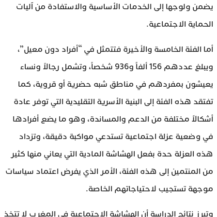
يضمن ولوجها إلى الخدمات الأساسية والاستفادة من آليات
الحماية الاجتماعية.
أما الفئة الخامسة والأخيرة فتتمثل في “أفراد دون معيل”،
ويبلغ عددهم 156 ألفاً و936 شخصاً، وتشمل رجالاً ونساء
يعيشون بمفردهم في مناطق شبه حضرية أو قروية، كما
تفتقد هذه الفئة إلى البنية الأسرية التقليدية التي توفر عادة
أشكالاً مختلفة من الدعم والمساندة، وهو ما يضع أفرادها
في وضعية عزلة اجتماعية تستدعي مواكبة دقيقة، وتزداد
هذه العزلة حدة بفعل الهشاشة المادية التي يعاني منها كثير
من المنتمين إلى هذه الفئة، الأمر الذي يفرض اعتماد سياسات
موجهة تستجيب لاحتياجاتهم الخاصة.
وتبرز نتائج الدراسة أن الهشاشة الاجتماعية في المغرب لا تتخذ