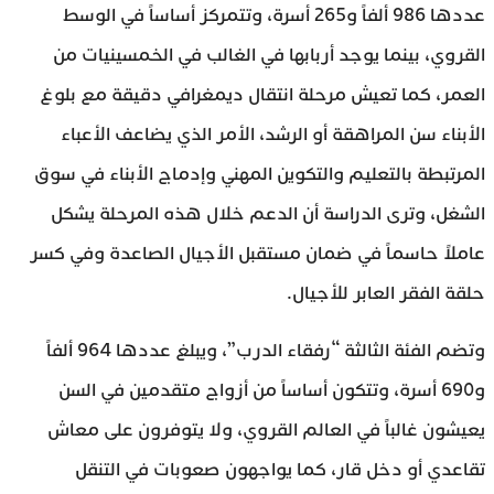
عددها 986 ألفاً و265 أسرة، وتتمركز أساساً في الوسط
القروي، بينما يوجد أربابها في الغالب في الخمسينيات من
العمر، كما تعيش مرحلة انتقال ديمغرافي دقيقة مع بلوغ
الأبناء سن المراهقة أو الرشد، الأمر الذي يضاعف الأعباء
المرتبطة بالتعليم والتكوين المهني وإدماج الأبناء في سوق
الشغل، وترى الدراسة أن الدعم خلال هذه المرحلة يشكل
عاملاً حاسماً في ضمان مستقبل الأجيال الصاعدة وفي كسر
حلقة الفقر العابر للأجيال.
وتضم الفئة الثالثة “رفقاء الدرب”، ويبلغ عددها 964 ألفاً
و690 أسرة، وتتكون أساساً من أزواج متقدمين في السن
يعيشون غالباً في العالم القروي، ولا يتوفرون على معاش
تقاعدي أو دخل قار، كما يواجهون صعوبات في التنقل