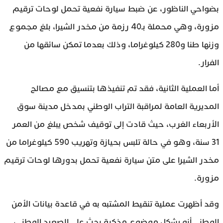
بضواحي الناظور، عن ضبط سيارة نفعية تحمل لوحات ترقيم
مزورة، وهي محملة بـ40 رزمة من مخدر الشيرا، بلغ مجموع
وزنها طنا و280 كيلوغراما، وذلك بعدما تمكن سائقها من
الفرار.
أما العملية الثانية، فقد تم تنفيذها بتنسيق مع مصالح
المديرية العامة لمراقبة التراب الوطني بمدخل مدينة سوق
الأربعاء الغرب، حيث قادت إلى توقيف شخص يبلغ من العمر
31 سنة، وهو في حالة تلبس بحيازة وتهريب 590 كيلوغراما من
مخدر الشيرا على متن سيارة نفعية تحمل بدورها لوحات ترقيم
مزورة.
وقد أظهرت عملية تنقيط المشتبه به في قاعدة بيانات الأمن
الوطني أنه يشكل موضوع مذكرة بحث على الصعيد الوطني،