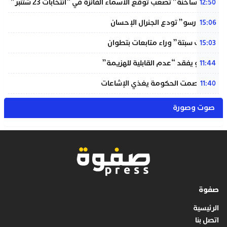
“دوائر ساخنة” تصعب توقع الأسماء الفائزة في “انتخابات 23 شتنبر”
12:50
“المينورسو” تودع الجنرال الإحسان
15:06
“أحداث سبتة” وراء متابعات بتطوان
15:03
إنفانتينو يفقد “عدم القابلية للهزيمة”
11:44
بنعلي: صمت الحكومة يغذي الإشاعات
11:40
صوت وصورة
صفوة
الرئيسية
اتصل بنا