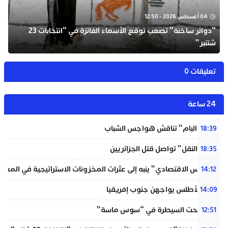
04 أغسطس 2026 - 12:50
“دوائر ساخنة” تصعب توقع الأسماء الفائزة في “انتخابات 23
شتنبر”
تعليقات 0
24 ساعة
شبيبة “البام” تناقش هواجس الشباب
18:39
“خردة النقل” تواصل قتل الجزائريين
18:35
“المجلس الاقتصادي” ينبه إلى عثرات المخزونات الاستراتيجية في المغر
14:12
لبؤات الأطلس يواجهن جنوب إفريقيا
14:09
حريق تحت السيطرة في “سوس ماسة”
12:51