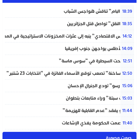
شبيبة “البام” تناقش هواجس الشباب
18:39
“خردة النقل” تواصل قتل الجزائريين
18:35
“المجلس الاقتصادي” ينبه إلى عثرات المخزونات الاستراتيجية في المغر
14:12
لبؤات الأطلس يواجهن جنوب إفريقيا
14:09
حريق تحت السيطرة في “سوس ماسة”
12:51
“دوائر ساخنة” تصعب توقع الأسماء الفائزة في “انتخابات 23 شتنبر”
12:50
“المينورسو” تودع الجنرال الإحسان
15:06
“أحداث سبتة” وراء متابعات بتطوان
15:03
إنفانتينو يفقد “عدم القابلية للهزيمة”
11:44
بنعلي: صمت الحكومة يغذي الإشاعات
11:40
صوت وصورة