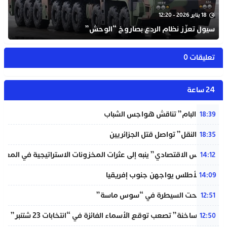
18 يناير 2026 - 12:20
سيول تعزّز نظام الردع بصاروخ “الوحش”
تعليقات 0
24 ساعة
شبيبة “البام” تناقش هواجس الشباب
18:39
“خردة النقل” تواصل قتل الجزائريين
18:35
“المجلس الاقتصادي” ينبه إلى عثرات المخزونات الاستراتيجية في المغر
14:12
لبؤات الأطلس يواجهن جنوب إفريقيا
14:09
حريق تحت السيطرة في “سوس ماسة”
12:51
“دوائر ساخنة” تصعب توقع الأسماء الفائزة في “انتخابات 23 شتنبر”
12:50