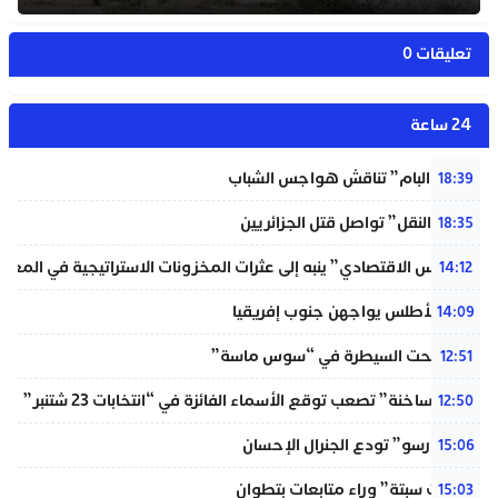
تعليقات 0
24 ساعة
شبيبة “البام” تناقش هواجس الشباب
18:39
“خردة النقل” تواصل قتل الجزائريين
18:35
“المجلس الاقتصادي” ينبه إلى عثرات المخزونات الاستراتيجية في المغر
14:12
لبؤات الأطلس يواجهن جنوب إفريقيا
14:09
حريق تحت السيطرة في “سوس ماسة”
12:51
“دوائر ساخنة” تصعب توقع الأسماء الفائزة في “انتخابات 23 شتنبر”
12:50
“المينورسو” تودع الجنرال الإحسان
15:06
“أحداث سبتة” وراء متابعات بتطوان
15:03