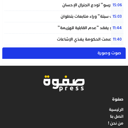
“المينورسو” تودع الجنرال الإحسان
15:06
“أحداث سبتة” وراء متابعات بتطوان
15:03
إنفانتينو يفقد “عدم القابلية للهزيمة”
11:44
بنعلي: صمت الحكومة يغذي الإشاعات
11:40
صوت وصورة
صفوة
الرئيسية
اتصل بنا
من نحن !