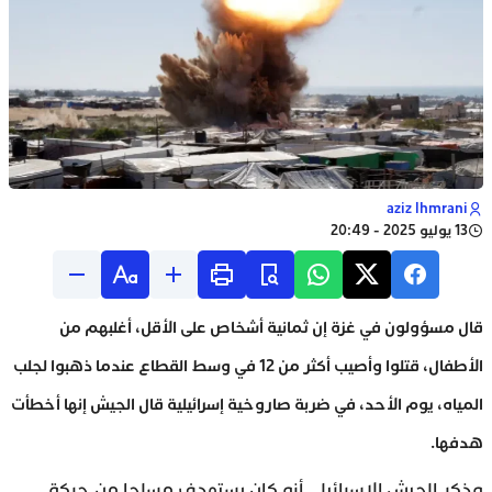
aziz lhmrani
13 يوليو 2025 - 20:49
قال مسؤولون في غزة إن ثمانية أشخاص على الأقل، أغلبهم من
الأطفال، قتلوا وأصيب أكثر من 12 في وسط القطاع عندما ذهبوا لجلب
المياه، يوم الأحد، في ضربة صاروخية إسرائيلية قال الجيش إنها أخطأت
هدفها.
وذكر الجيش الإسرائيلي أنه كان يستهدف مسلحا من حركة