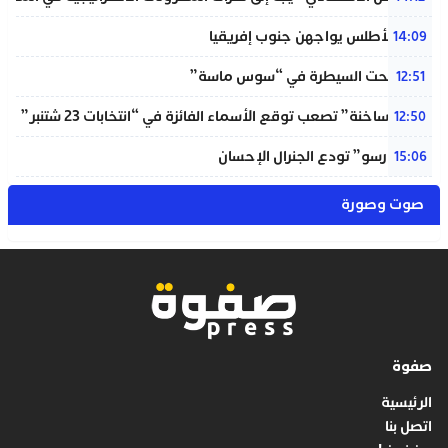
لبؤات الأطلس يواجهن جنوب إفريقيا
14:09
حريق تحت السيطرة في “سوس ماسة”
12:51
“دوائر ساخنة” تصعب توقع الأسماء الفائزة في “انتخابات 23 شتنبر”
12:50
“المينورسو” تودع الجنرال الإحسان
15:06
صوت وصورة
صفوة
الرئيسية
اتصل بنا