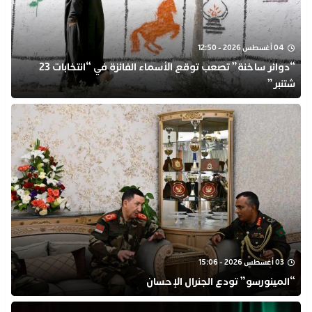
04 أغسطس 2026 - 12:50
“دوائر ساخنة” تصعب توقع الأسماء الفائزة في “انتخابات 23
شتنبر”
03 أغسطس 2026 - 15:06
“المينورسو” تودع الجنرال الإحسان