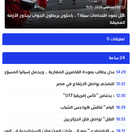
02 أغسطس 2026 - 11:31
هل تعود اقتحامات سبتة؟ .. باحثون يربطون الجواب بجذور الأزمة
العميقة
تعليقات 0
24 ساعة
وزير العدل يطالب بعودة القاصرين المغاربة .. ويحمل إسبانيا المسؤولية
14:29
معدل التضخم يواصل الارتفاع في مصر
12:32
المغرب يحتضن “كأس إفريقيا U17”
12:30
شبيبة “البام” تناقش هواجس الشباب
18:39
“خردة النقل” تواصل قتل الجزائريين
18:35
“المجلس الاقتصادي” ينبه إلى عثرات المخزونات الاستراتيجية في المغر
14:12