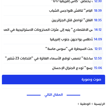
المغرب يحتضن “كأس إفريقيا U17”
12:30
شبيبة “البام” تناقش هواجس الشباب
18:39
“خردة النقل” تواصل قتل الجزائريين
18:35
“المجلس الاقتصادي” ينبه إلى عثرات المخزونات الاستراتيجية في المغر
14:12
لبؤات الأطلس يواجهن جنوب إفريقيا
14:09
حريق تحت السيطرة في “سوس ماسة”
12:51
“دوائر ساخنة” تصعب توقع الأسماء الفائزة في “انتخابات 23 شتنبر”
12:50
“المينورسو” تودع الجنرال الإحسان
15:06
صوت وصورة
المقال التالي
الرئيسية
الوطنية