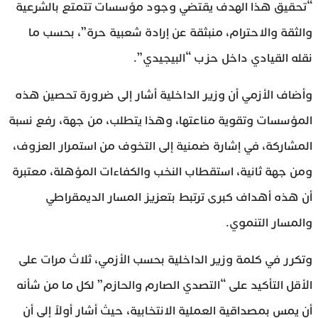
“تحقيق هذا الهدف يقتضي وجود مؤسسات تتمتع بالشرعية
والثقة والاحترام، منبثقة عن إرادة شعبية حرة”، بحسب ما
نقله القيادي داخل حزب “البيجيدي”.
وأضاف الأزمي أن وزير الداخلية أشار إلى ضرورة تحصين هذه
المؤسسات وتقوية مناعتها، وهذا يتطلب، من جهة، رفع نسبة
المشاركة، في إشارة ضمنية إلى التخوف من استمرار العزوف،
ومن جهة ثانية، استقطاب النخب والكفاءات المؤهلة، معتبرة
أن هذه أهداف كبرى ترتبط بتعزيز المسار الديمقراطي
والمسار التنموي.
وتكرر في كلمة وزير الداخلية بحسب الأزمي، ثلاث مرات على
الأقل التأكيد على “التصدي الصارم والحازم” لكل ما من شأنه
أن يمس بمصداقية العملية الانتخابية، حيث أشار أولاً إلى أن