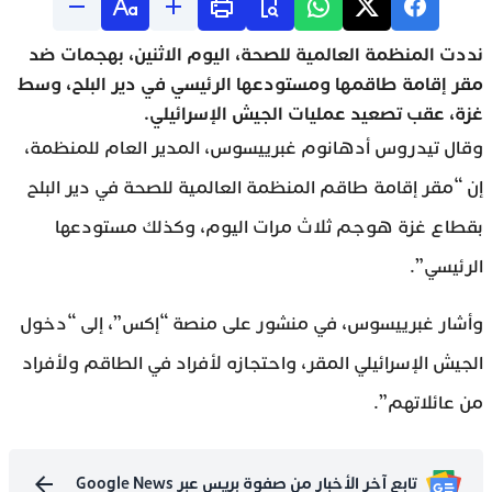
نددت المنظمة العالمية للصحة، اليوم الاثنين، بهجمات ضد
مقر إقامة طاقمها ومستودعها الرئيسي في دير البلح، وسط
غزة، عقب تصعيد عمليات الجيش الإسرائيلي.
وقال تيدروس أدهانوم غبرييسوس، المدير العام للمنظمة،
إن “مقر إقامة طاقم المنظمة العالمية للصحة في دير البلح
بقطاع غزة هوجم ثلاث مرات اليوم، وكذلك مستودعها
الرئيسي”.
وأشار غبرييسوس، في منشور على منصة “إكس”، إلى “دخول
الجيش الإسرائيلي المقر، واحتجازه لأفراد في الطاقم ولأفراد
من عائلاتهم”.
تابع آخر الأخبار من صفوة بريس عبر Google News