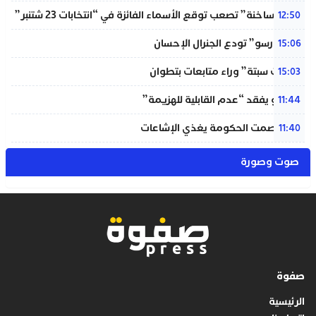
“دوائر ساخنة” تصعب توقع الأسماء الفائزة في “انتخابات 23 شتنبر”
12:50
“المينورسو” تودع الجنرال الإحسان
15:06
“أحداث سبتة” وراء متابعات بتطوان
15:03
إنفانتينو يفقد “عدم القابلية للهزيمة”
11:44
بنعلي: صمت الحكومة يغذي الإشاعات
11:40
صوت وصورة
صفوة
الرئيسية