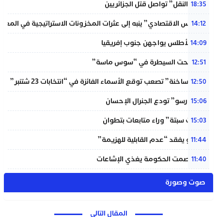
“خردة النقل” تواصل قتل الجزائريين
18:35
“المجلس الاقتصادي” ينبه إلى عثرات المخزونات الاستراتيجية في المغر
14:12
لبؤات الأطلس يواجهن جنوب إفريقيا
14:09
حريق تحت السيطرة في “سوس ماسة”
12:51
“دوائر ساخنة” تصعب توقع الأسماء الفائزة في “انتخابات 23 شتنبر”
12:50
“المينورسو” تودع الجنرال الإحسان
15:06
“أحداث سبتة” وراء متابعات بتطوان
15:03
إنفانتينو يفقد “عدم القابلية للهزيمة”
11:44
بنعلي: صمت الحكومة يغذي الإشاعات
11:40
صوت وصورة
المقال التالي