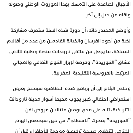
الأجيال الصاعدة على التمسك بهذا الموروث الوطني وصونه
ونقله من جيل إلى آخر.
وأوضح المصدر ذاته، أن دورة هذه السنة ستعرف مشاركة
نخبة من أجود الفرسان والخيالة القادمين من عدد من أقاليم
المملكة، ما يجعل من ملتقى تارودانت منصة وطنية لتلاقي
عشاق “التبوريدة”، وفرصة لإبراز التنوع الثقافي والمجالي
المرتبط بالفروسية التقليدية المغربية.
وخلص البلاغ إلى أن برنامج هذه التظاهرة سيفتتح بعرض
استعراضي احتفالي كبير يجوب محيط أسوار مدينة تارودانت
التاريخية، تليه على مدى يومين متتاليين عروض لفن
“التبوريدة” بمحرك “لاسطاح”، في حين سيخصص اليوم
الختامي لتنظيم صبيحة ترفيهية موجهة للأطفال، قبل أن