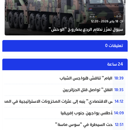
18 يناير 2026 - 12:20
سيول تعزّز نظام الردع بصاروخ “الوحش”
تعليقات 0
24 ساعة
شبيبة “البام” تناقش هواجس الشباب
18:39
“خردة النقل” تواصل قتل الجزائريين
18:35
“المجلس الاقتصادي” ينبه إلى عثرات المخزونات الاستراتيجية في المغر
14:12
لبؤات الأطلس يواجهن جنوب إفريقيا
14:09
حريق تحت السيطرة في “سوس ماسة”
12:51