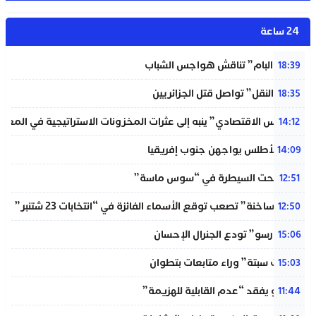
24 ساعة
شبيبة “البام” تناقش هواجس الشباب
18:39
“خردة النقل” تواصل قتل الجزائريين
18:35
“المجلس الاقتصادي” ينبه إلى عثرات المخزونات الاستراتيجية في المغر
14:12
لبؤات الأطلس يواجهن جنوب إفريقيا
14:09
حريق تحت السيطرة في “سوس ماسة”
12:51
“دوائر ساخنة” تصعب توقع الأسماء الفائزة في “انتخابات 23 شتنبر”
12:50
“المينورسو” تودع الجنرال الإحسان
15:06
“أحداث سبتة” وراء متابعات بتطوان
15:03
إنفانتينو يفقد “عدم القابلية للهزيمة”
11:44