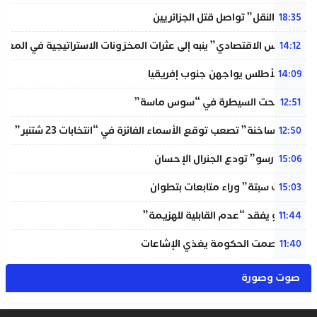
“خردة النقل” تواصل قتل الجزائريين
18:35
“المجلس الاقتصادي” ينبه إلى عثرات المخزونات الاستراتيجية في المغر
14:12
لبؤات الأطلس يواجهن جنوب إفريقيا
14:09
حريق تحت السيطرة في “سوس ماسة”
12:51
“دوائر ساخنة” تصعب توقع الأسماء الفائزة في “انتخابات 23 شتنبر”
12:50
“المينورسو” تودع الجنرال الإحسان
15:06
“أحداث سبتة” وراء متابعات بتطوان
15:03
إنفانتينو يفقد “عدم القابلية للهزيمة”
11:44
بنعلي: صمت الحكومة يغذي الإشاعات
11:40
صوت وصورة