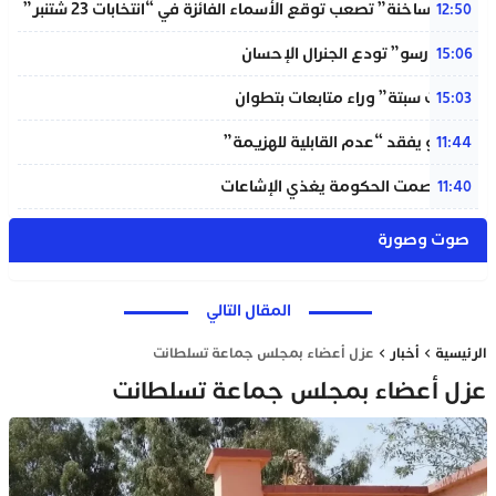
“دوائر ساخنة” تصعب توقع الأسماء الفائزة في “انتخابات 23 شتنبر”
12:50
“المينورسو” تودع الجنرال الإحسان
15:06
“أحداث سبتة” وراء متابعات بتطوان
15:03
إنفانتينو يفقد “عدم القابلية للهزيمة”
11:44
بنعلي: صمت الحكومة يغذي الإشاعات
11:40
صوت وصورة
المقال التالي
الرئيسية
أخبار
عزل أعضاء بمجلس جماعة تسلطانت
عزل أعضاء بمجلس جماعة تسلطانت