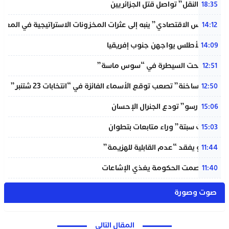
“خردة النقل” تواصل قتل الجزائريين
18:35
“المجلس الاقتصادي” ينبه إلى عثرات المخزونات الاستراتيجية في المغر
14:12
لبؤات الأطلس يواجهن جنوب إفريقيا
14:09
حريق تحت السيطرة في “سوس ماسة”
12:51
“دوائر ساخنة” تصعب توقع الأسماء الفائزة في “انتخابات 23 شتنبر”
12:50
“المينورسو” تودع الجنرال الإحسان
15:06
“أحداث سبتة” وراء متابعات بتطوان
15:03
إنفانتينو يفقد “عدم القابلية للهزيمة”
11:44
بنعلي: صمت الحكومة يغذي الإشاعات
11:40
صوت وصورة
المقال التالي