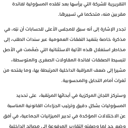
التقريرية للشركة التي يرأسها بعد تقلده المسؤولية لفائدة
مقربين منه، متحكما في تسييرها.
تجدر الإشارة إلى أنه سبق للمجلس الأعلى للحسابات أن نبّه، في
مذكرة خاصة بتنفيذ النفقات العمومية عبر سندات الطلب، إلى
مخاطر استغلال هذه الآلية الاستثنائية التي صُمِّمت في الأصل
لتبسيط الصفقات لفائدة المقاولات الصغرى والمتوسطة،
مشيرا إلى ضعف المراقبة الداخلية المرتبطة بها، وما يفتحه من
ثغرات أمام التحايل والمحسوبية.
وستركز اللجان المركزية في أبحاثها المرتقبة، على تحديد
المسؤوليات بشكل دقيق وترتيب الجزاءات القانونية المناسبة
عن الاختلالات المؤكدة في تدبير الميزانيات الجماعية، في أفق
وضع حد لما وصفته التقارير المرفوعة إلى مصالح الداخلية