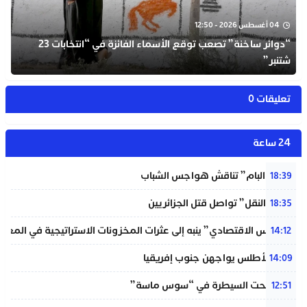
04 أغسطس 2026 - 12:50
“دوائر ساخنة” تصعب توقع الأسماء الفائزة في “انتخابات 23
شتنبر”
تعليقات 0
24 ساعة
شبيبة “البام” تناقش هواجس الشباب
18:39
“خردة النقل” تواصل قتل الجزائريين
18:35
“المجلس الاقتصادي” ينبه إلى عثرات المخزونات الاستراتيجية في المغر
14:12
لبؤات الأطلس يواجهن جنوب إفريقيا
14:09
حريق تحت السيطرة في “سوس ماسة”
12:51