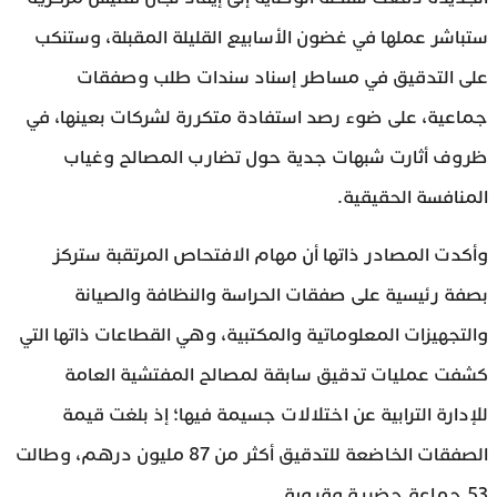
ستباشر عملها في غضون الأسابيع القليلة المقبلة، وستنكب
على التدقيق في مساطر إسناد سندات طلب وصفقات
جماعية، على ضوء رصد استفادة متكررة لشركات بعينها، في
ظروف أثارت شبهات جدية حول تضارب المصالح وغياب
المنافسة الحقيقية.
وأكدت المصادر ذاتها أن مهام الافتحاص المرتقبة ستركز
بصفة رئيسية على صفقات الحراسة والنظافة والصيانة
والتجهيزات المعلوماتية والمكتبية، وهي القطاعات ذاتها التي
كشفت عمليات تدقيق سابقة لمصالح المفتشية العامة
للإدارة الترابية عن اختلالات جسيمة فيها؛ إذ بلغت قيمة
الصفقات الخاضعة للتدقيق أكثر من 87 مليون درهم، وطالت
53 جماعة حضرية وقروية.