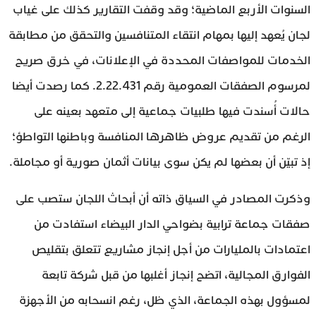
السنوات الأربع الماضية؛ وقد وقفت التقارير كذلك على غياب
لجان يُعهد إليها بمهام انتقاء المتنافسين والتحقق من مطابقة
الخدمات للمواصفات المحددة في الإعلانات، في خرق صريح
لمرسوم الصفقات العمومية رقم 2.22.431. كما رصدت أيضا
حالات أُسندت فيها طلبيات جماعية إلى متعهد بعينه على
الرغم من تقديم عروض ظاهرها المنافسة وباطنها التواطؤ؛
إذ تبيّن أن بعضها لم يكن سوى بيانات أثمان صورية أو مجاملة.
وذكرت المصادر في السياق ذاته أن أبحاث اللجان ستصب على
صفقات جماعة ترابية بضواحي الدار البيضاء استفادت من
اعتمادات بالمليارات من أجل إنجاز مشاريع تتعلق بتقليص
الفوارق المجالية، اتضح إنجاز أغلبها من قبل شركة تابعة
لمسؤول بهذه الجماعة، الذي ظل، رغم انسحابه من الأجهزة