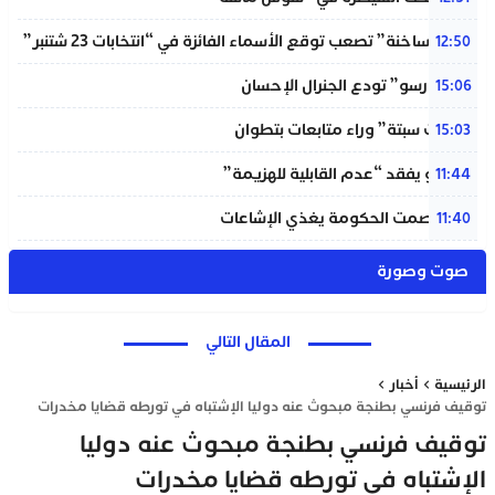
“دوائر ساخنة” تصعب توقع الأسماء الفائزة في “انتخابات 23 شتنبر”
12:50
“المينورسو” تودع الجنرال الإحسان
15:06
“أحداث سبتة” وراء متابعات بتطوان
15:03
إنفانتينو يفقد “عدم القابلية للهزيمة”
11:44
بنعلي: صمت الحكومة يغذي الإشاعات
11:40
صوت وصورة
المقال التالي
الرئيسية
أخبار
توقيف فرنسي بطنجة مبحوث عنه دوليا الإشتباه في تورطه قضايا مخدرات
توقيف فرنسي بطنجة مبحوث عنه دوليا
الإشتباه في تورطه قضايا مخدرات