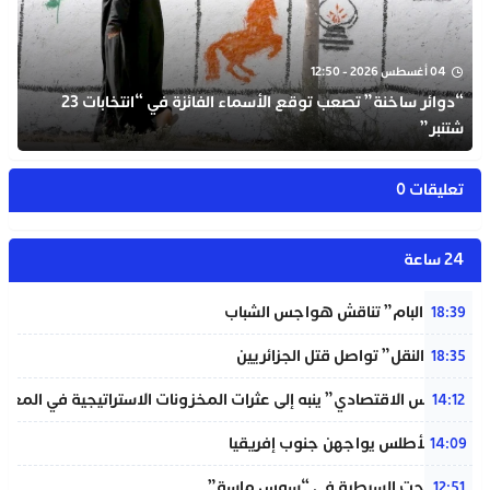
04 أغسطس 2026 - 12:50
“دوائر ساخنة” تصعب توقع الأسماء الفائزة في “انتخابات 23
شتنبر”
تعليقات 0
24 ساعة
شبيبة “البام” تناقش هواجس الشباب
18:39
“خردة النقل” تواصل قتل الجزائريين
18:35
“المجلس الاقتصادي” ينبه إلى عثرات المخزونات الاستراتيجية في المغر
14:12
لبؤات الأطلس يواجهن جنوب إفريقيا
14:09
حريق تحت السيطرة في “سوس ماسة”
12:51