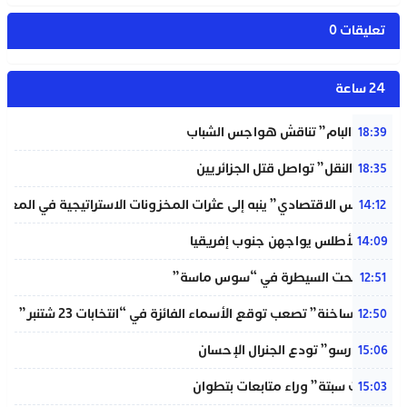
تعليقات 0
24 ساعة
شبيبة “البام” تناقش هواجس الشباب
18:39
“خردة النقل” تواصل قتل الجزائريين
18:35
“المجلس الاقتصادي” ينبه إلى عثرات المخزونات الاستراتيجية في المغر
14:12
لبؤات الأطلس يواجهن جنوب إفريقيا
14:09
حريق تحت السيطرة في “سوس ماسة”
12:51
“دوائر ساخنة” تصعب توقع الأسماء الفائزة في “انتخابات 23 شتنبر”
12:50
“المينورسو” تودع الجنرال الإحسان
15:06
“أحداث سبتة” وراء متابعات بتطوان
15:03